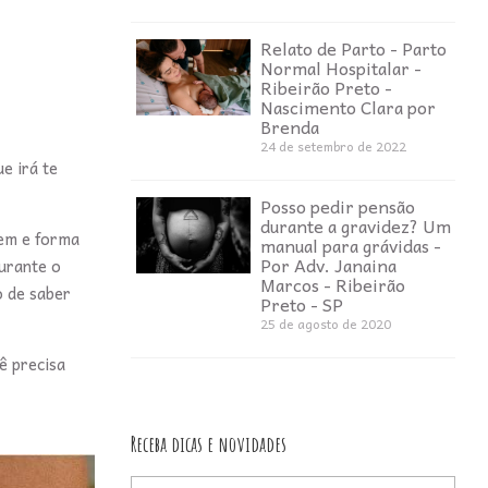
Relato de Parto - Parto
Normal Hospitalar -
Ribeirão Preto -
Nascimento Clara por
Brenda
24 de setembro de 2022
e irá te
Posso pedir pensão
durante a gravidez? Um
gem e forma
manual para grávidas -
Por Adv. Janaina
urante o
Marcos - Ribeirão
o de saber
Preto - SP
25 de agosto de 2020
ê precisa
Receba dicas e novidades