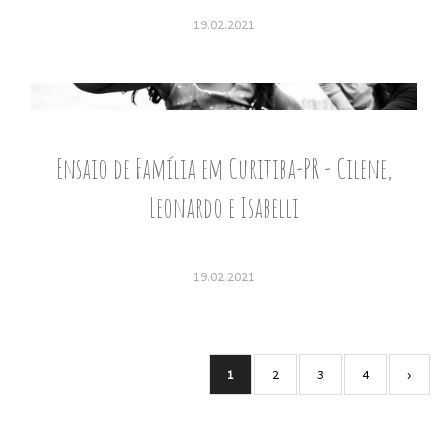
19.02.2021
Ensaio de Família em Curitiba-PR - Cilene,
Leonardo e Isabelli
19.02.2021
1
2
3
4
›