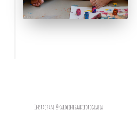
Instagram @karolinesaadifotografia