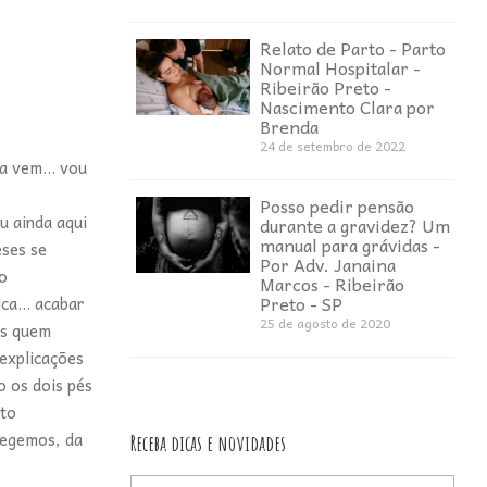
Relato de Parto - Parto
Normal Hospitalar -
Ribeirão Preto -
Nascimento Clara por
Brenda
24 de setembro de 2022
a vem... vou
Posso pedir pensão
u ainda aqui
durante a gravidez? Um
manual para grávidas -
ses se
Por Adv. Janaina
o
Marcos - Ribeirão
Preto - SP
a... acabar
25 de agosto de 2020
os quem
explicações
o os dois pés
rto
tegemos, da
Receba dicas e novidades