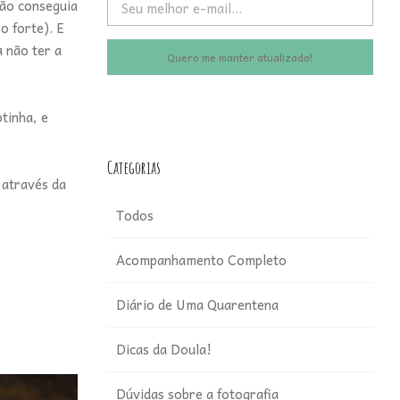
não conseguia
o forte). E
 não ter a
Quero me manter atualizado!
tinha, e
Categorias
 através da
Todos
Acompanhamento Completo
Diário de Uma Quarentena
Dicas da Doula!
Dúvidas sobre a fotografia