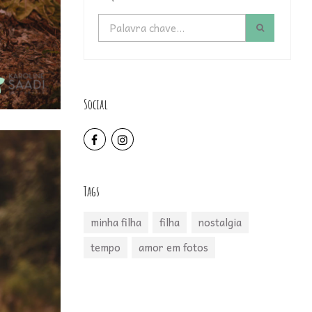
Social
Tags
minha filha
filha
nostalgia
tempo
amor em fotos