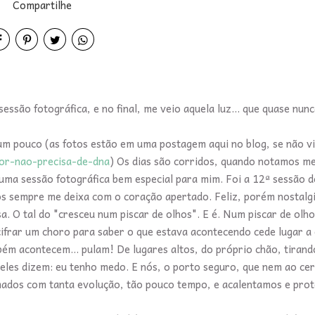
Compartilhe
ssão fotográfica, e no final, me veio aquela luz... que quase nunc
um pouco (as fotos estão em uma postagem aqui no blog, se não vi
mor-nao-precisa-de-dna
) Os dias são corridos, quando notamos me
 uma sessão fotográfica bem especial para mim. Foi a 12ª sessão d
 sempre me deixa com o coração apertado. Feliz, porém nostalgic
 O tal do "cresceu num piscar de olhos". E é. Num piscar de olh
ifrar um choro para saber o que estava acontecendo cede lugar a 
bém acontecem... pulam! De lugares altos, do próprio chão, tirand
eles dizem: eu tenho medo. E nós, o porto seguro, que nem ao ce
smados com tanta evolução, tão pouco tempo, e acalentamos e pro