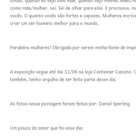
Então, quando eu vejo uma mãe, quando vejo minhas mães/mul
como mãe/mulher, sei. Sei de olhar para elas. E precisava, m
vocês. O quanto vocês são fortes e capazes. Mulheres incrí
criar um ser humano melhor para o mundo.
Parabéns mulheres! Obrigada por serem minha fonte de inspi
A exposição segue até dia 11/06 na loja Container Cassino. O
também, tenho orgulho de ter feito parte desse dia.
As fotos nessa postagem foram feitas por: Daniel Sperling
Um pouco do amor que foi esse dia: