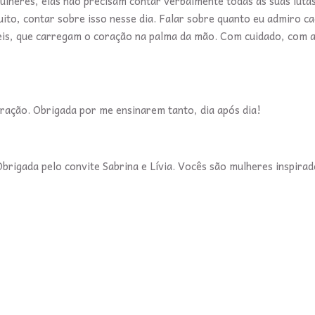
heres, elas não precisam contar verbalmente todas as suas lutas 
uito, contar sobre isso nesse dia. Falar sobre quanto eu admiro c
veis, que carregam o coração na palma da mão. Com cuidado, com 
ração. Obrigada por me ensinarem tanto, dia após dia!
brigada pelo convite Sabrina e Lívia. Vocês são mulheres inspira