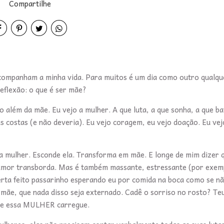
Compartilhe
acompanham a minha vida. Para muitos é um dia como outro qualque
reflexão: o que é ser mãe?
além da mãe. Eu vejo a mulher. A que luta, a que sonha, a que ba
s costas (e não deveria). Eu vejo coragem, eu vejo doação. Eu ve
 a mulher. Esconde ela. Transforma em mãe. E longe de mim dizer 
 o amor transborda. Mas é também massante, estressante (por exem
erta feito passarinho esperando eu por comida na boca como se n
 mãe, que nada disso seja externado. Cadê o sorriso no rosto? Teu
 que essa MULHER carregue.