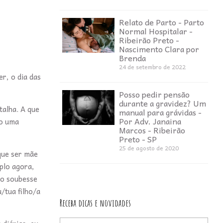
Relato de Parto - Parto
Normal Hospitalar -
Ribeirão Preto -
Nascimento Clara por
Brenda
24 de setembro de 2022
r, o dia das
Posso pedir pensão
durante a gravidez? Um
talha. A que
manual para grávidas -
Por Adv. Janaina
jo uma
Marcos - Ribeirão
Preto - SP
25 de agosto de 2020
que ser mãe
plo agora,
ão soubesse
/tua filho/a
Receba dicas e novidades