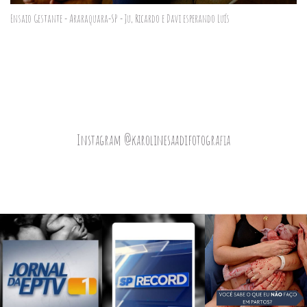
Ensaio Gestante - Araraquara-SP - Ju, Ricardo e Davi esperando Luís
Instagram @karolinesaadifotografia