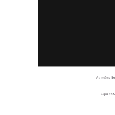
As mães li
Aqui est