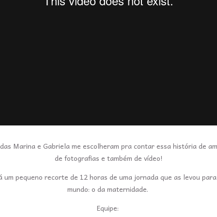
ndas Marina e Gabriela me escolheram pra contar essa história de am
de fotografias e também de vídeo!
á um pequeno recorte de 12 horas de uma jornada que as levou par
mundo: o da maternidade.
Equipe: