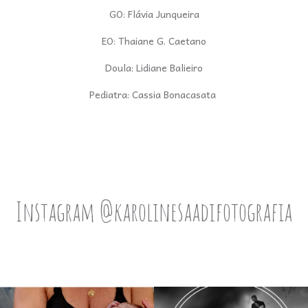
GO: Flávia Junqueira
EO: Thaiane G. Caetano
Doula: Lidiane Balieiro
Pediatra: Cassia Bonacasata
Instagram @karolinesaadifotografia