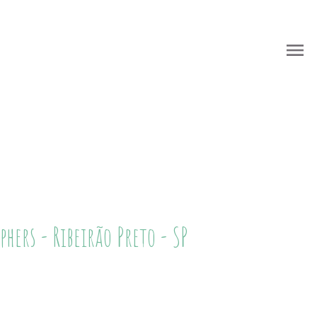
menu
menu
hers - Ribeirão Preto - SP