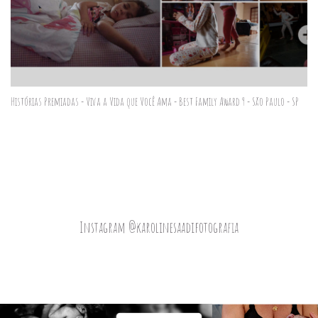
Histórias Premiadas - Viva a Vida que Você Ama - Best Family Award 9 - São Paulo - SP
Instagram @karolinesaadifotografia