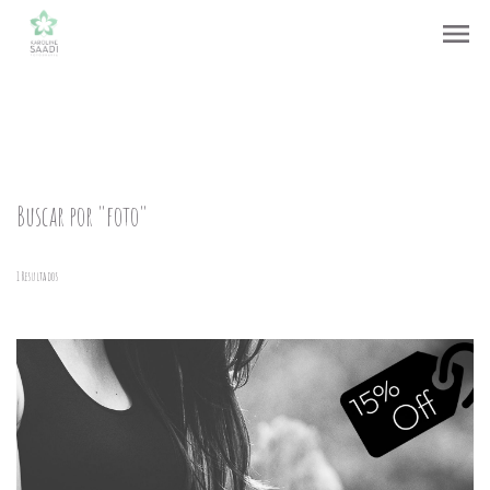
menu
Buscar por
"foto"
1
Resultados