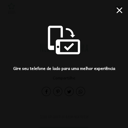
menu
Newborn Aurora
Gire seu telefone de lado para uma melhor experiência
Compartilhe
Clique nos cantos do álbum para folhear