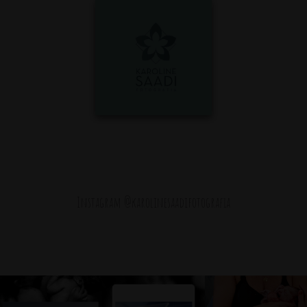
Instagram @karolinesaadifotografia