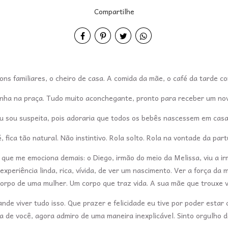
Compartilhe
sons familiares, o cheiro de casa. A comida da mãe, o café da tarde
ltinha na praça. Tudo muito aconchegante, pronto para receber um 
u sou suspeita, pois adoraria que todos os bebês nascessem em cas
, fica tão natural. Não instintivo. Rola solto. Rola na vontade da par
 que me emociona demais: o Diego, irmão do meio da Melissa, viu a 
experiência linda, rica, vívida, de ver um nascimento. Ver a força da
corpo de uma mulher. Um corpo que traz vida. A sua mãe que trouxe v
nde viver tudo isso. Que prazer e felicidade eu tive por poder estar 
a de você, agora admiro de uma maneira inexplicável. Sinto orgulho d