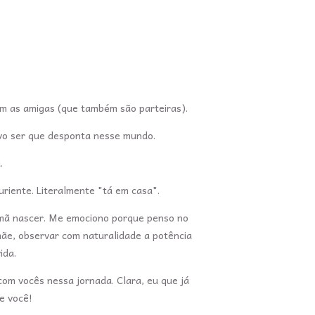
 com as amigas (que também são parteiras).
novo ser que desponta nesse mundo.
a.
turiente. Literalmente "tá em casa".
irmã nascer. Me emociono porque penso no
 mãe, observar com naturalidade a potência
ida.
com vocês nessa jornada. Clara, eu que já
e você!