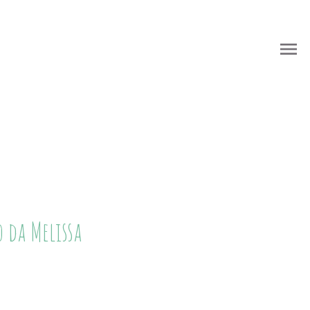
menu
menu
 da Melissa