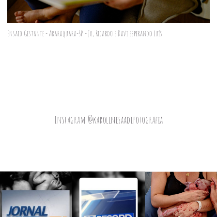
Ensaio Gestante - Araraquara-SP - Ju, Ricardo e Davi esperando Luís
Instagram @karolinesaadifotografia