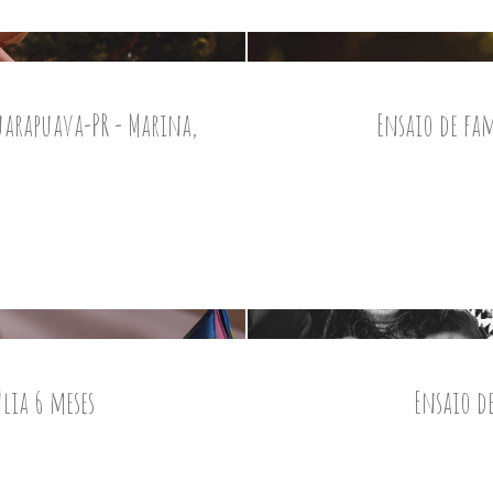
uarapuava-PR - Marina,
Ensaio de fam
lia 6 meses
Ensaio d