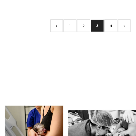
‹
1
2
3
4
›