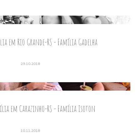
lia em Rio Grande-RS - Família Gadelha
29.10.2018
ília em Carazinho-RS - Família Isoton
10.11.2018