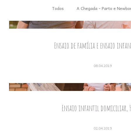
Todos
A Chegada - Parto e Newbo
Ensaio de família e ensaio infan
08.04.2019
Ensaio infantil domiciliar, 
02.04.2019