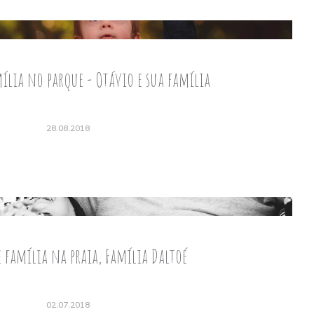
ília no parque - Otávio e sua família
28.08.2018
e família na praia, Família Daltoé
02.07.2018