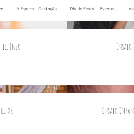
rn
A Espera - Gestação
Dia de Festa! - Eventos
Va
til, Enzo
Ensaio 
Heitor
Ensaio Infan