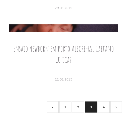
29.03.2019
Ensaio Newborn em Porto Alegre-RS, Caetano
10 dias
22.02.2019
‹
1
2
3
4
›