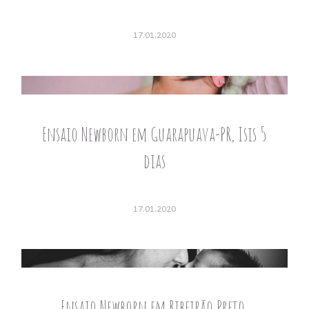
17.01.2020
Ensaio Newborn em Guarapuava-PR, Isis 5
dias
17.01.2020
Ensaio Newborn em Ribeirão Preto,