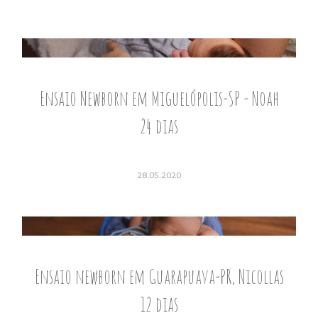
Ensaio Newborn em Miguelópolis-SP - Noah
24 dias
28.05.2020
Ensaio newborn em Guarapuava-PR, Nicollas
12 dias