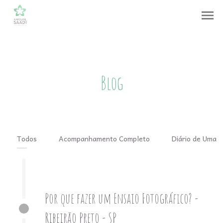
menu
Blog
Todos
Acompanhamento Completo
Diário de Uma 
Por que fazer um Ensaio Fotográfico? -
Ribeirão Preto - SP