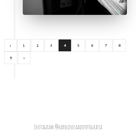
‹
1
2
3
4
5
6
7
8
9
›
Instagram @karolinesaadifotografia