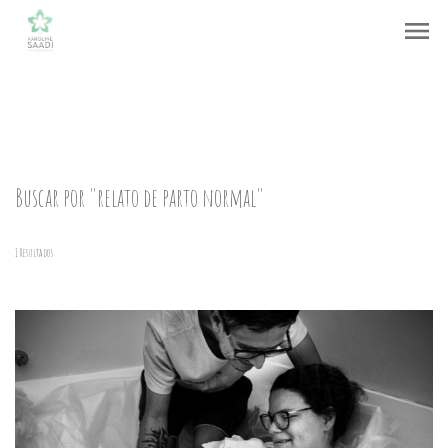
menu
Buscar por
"relato de parto normal"
1
Resultados