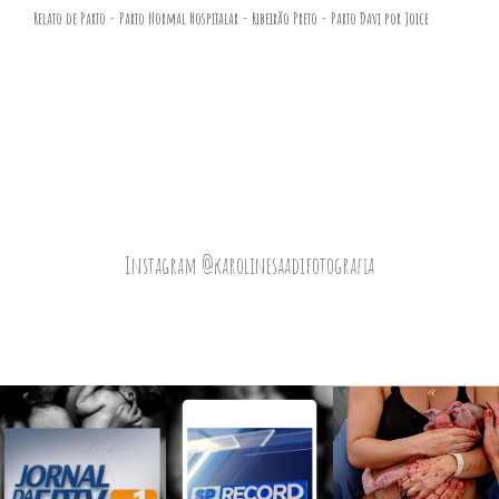
Relato de Parto - Parto Normal Hospitalar - Ribeirão Preto - Parto Davi por Joice
Instagram @karolinesaadifotografia